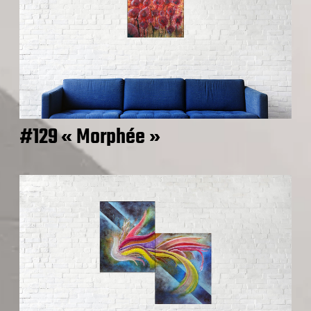
#129 « Morphée »