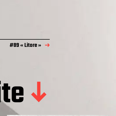
#89 « Litore »
ite