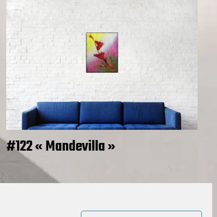
#122 « Mandevilla »