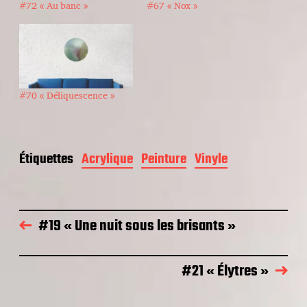
#72 « Au banc »
#67 « Nox »
#70 « Déliquescence »
Étiquettes
Acrylique
Peinture
Vinyle
#19 « Une nuit sous les brisants »
#21 « Élytres »