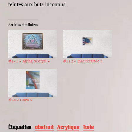
teintes aux buts inconnus.
Articles similaires
#171 « Alpha Scorpii »
#112 « Inaccessible »
#54 « Gaya »
Étiquettes
abstrait
Acrylique
Toile