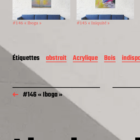
#146 « Iboga »
#145 « Iniquité »
Étiquettes
abstrait
Acrylique
Bois
indisp
#146 « Iboga »