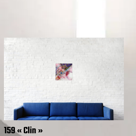
159 « Clin »