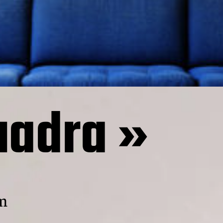
uadra »
cm