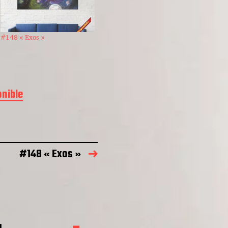
#148 « Exos »
onible
#148 « Exos »