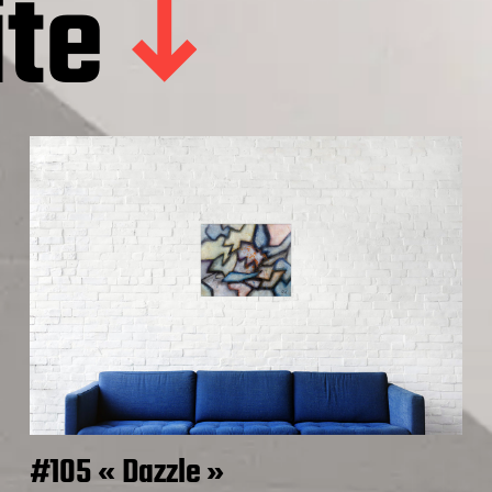
ite
#105 « Dazzle »