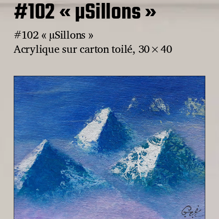
#102 « µSillons »
#102 « µSillons »
Acrylique sur carton toilé, 30×40