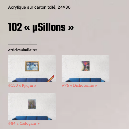
Acrylique sur carton toilé, 24×30
102 « µSillons »
Articles similaires
#153 « Ryujin »
#76 « Dichotomie »
#84 « Cadogans »