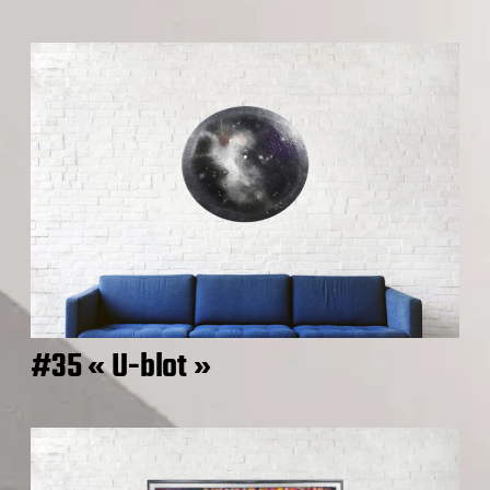
#35 « U-blot »