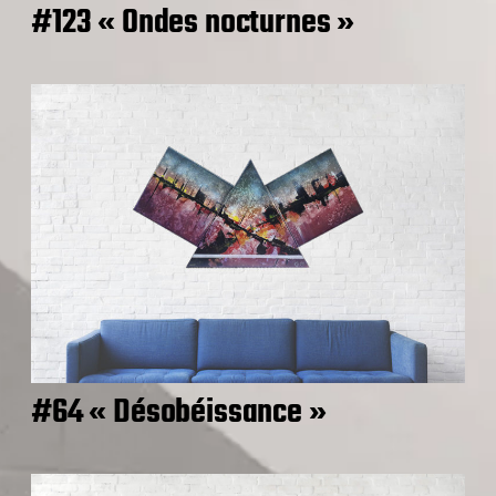
#123 « Ondes nocturnes »
#64 « Désobéissance »