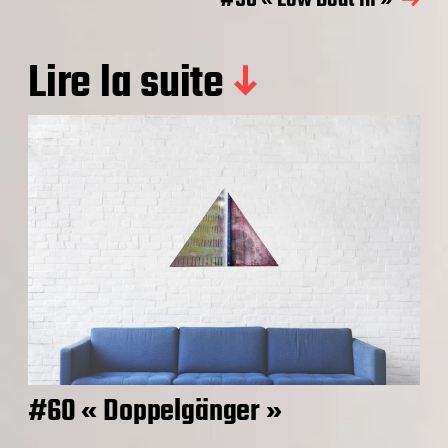
#50 « Low Boat In »
Lire la suite
#60 « Doppelgänger »