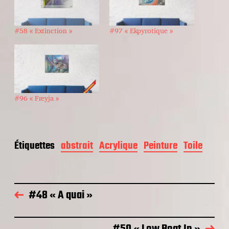
#58 « Extinction »
#97 « Ekpyrotique »
#96 « Freyja »
Étiquettes
abstrait
Acrylique
Peinture
Toile
#48 « A quai »