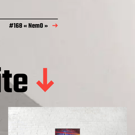
#168 « Nem0 »
ite