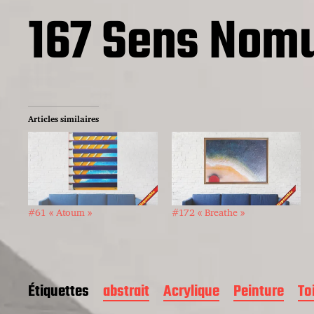
167 Sens Nom
Articles similaires
#61 « Atoum »
#172 « Breathe »
Étiquettes
abstrait
Acrylique
Peinture
To