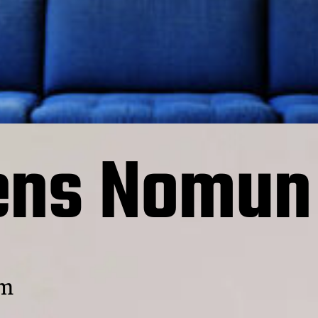
ens Nomun
cm