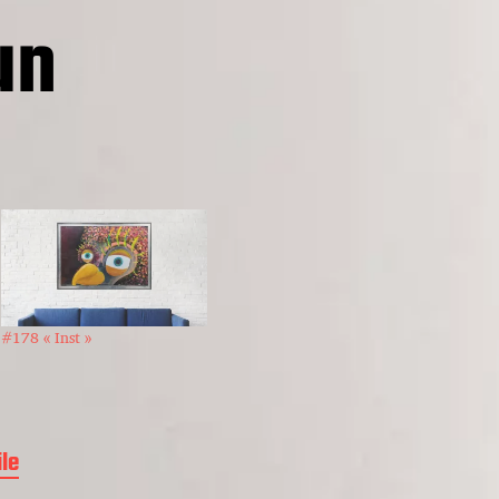
un
#178 « Inst »
ile